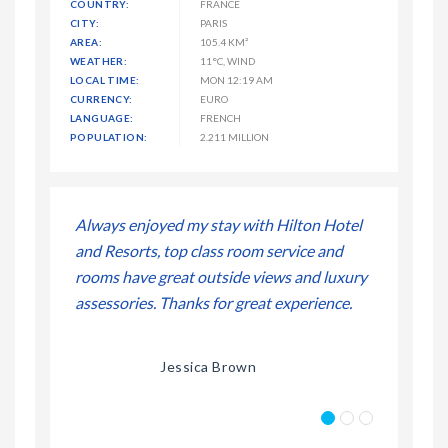
COUNTRY:
FRANCE
CITY:
PARIS
AREA:
105.4 KM²
WEATHER:
11°C, WIND
LOCAL TIME:
MON 12:19 AM
CURRENCY:
EURO
LANGUAGE:
FRENCH
POPULATION:
2.211 MILLION
ton Hotel
Always enjoyed my stay with Hilton Hotel
Always enj
ice and
and Resorts, top class room service and
and Resort
and luxury
rooms have great outside views and luxury
rooms have
erience.
assessories. Thanks for great experience.
assessories
Jessica Brown