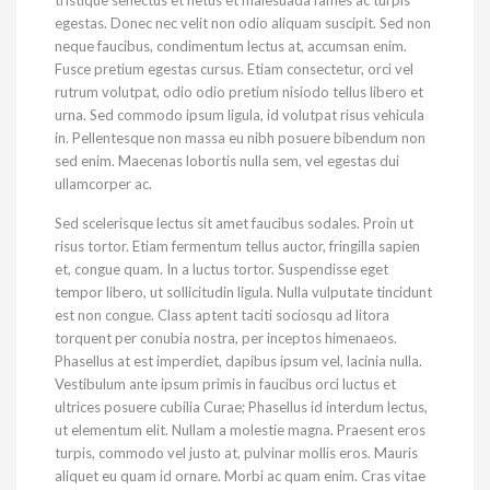
tristique senectus et netus et malesuada fames ac turpis
egestas. Donec nec velit non odio aliquam suscipit. Sed non
neque faucibus, condimentum lectus at, accumsan enim.
Fusce pretium egestas cursus. Etiam consectetur, orci vel
rutrum volutpat, odio odio pretium nisiodo tellus libero et
urna. Sed commodo ipsum ligula, id volutpat risus vehicula
in. Pellentesque non massa eu nibh posuere bibendum non
sed enim. Maecenas lobortis nulla sem, vel egestas dui
ullamcorper ac.
Sed scelerisque lectus sit amet faucibus sodales. Proin ut
risus tortor. Etiam fermentum tellus auctor, fringilla sapien
et, congue quam. In a luctus tortor. Suspendisse eget
tempor libero, ut sollicitudin ligula. Nulla vulputate tincidunt
est non congue. Class aptent taciti sociosqu ad litora
torquent per conubia nostra, per inceptos himenaeos.
Phasellus at est imperdiet, dapibus ipsum vel, lacinia nulla.
Vestibulum ante ipsum primis in faucibus orci luctus et
ultrices posuere cubilia Curae; Phasellus id interdum lectus,
ut elementum elit. Nullam a molestie magna. Praesent eros
turpis, commodo vel justo at, pulvinar mollis eros. Mauris
aliquet eu quam id ornare. Morbi ac quam enim. Cras vitae