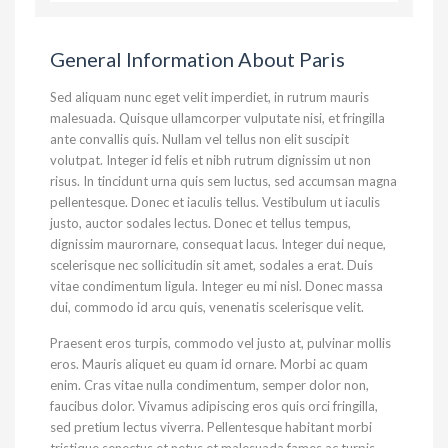
General Information About Paris
Sed aliquam nunc eget velit imperdiet, in rutrum mauris
malesuada. Quisque ullamcorper vulputate nisi, et fringilla
ante convallis quis. Nullam vel tellus non elit suscipit
volutpat. Integer id felis et nibh rutrum dignissim ut non
risus. In tincidunt urna quis sem luctus, sed accumsan magna
pellentesque. Donec et iaculis tellus. Vestibulum ut iaculis
justo, auctor sodales lectus. Donec et tellus tempus,
dignissim maurornare, consequat lacus. Integer dui neque,
scelerisque nec sollicitudin sit amet, sodales a erat. Duis
vitae condimentum ligula. Integer eu mi nisl. Donec massa
dui, commodo id arcu quis, venenatis scelerisque velit.
Praesent eros turpis, commodo vel justo at, pulvinar mollis
eros. Mauris aliquet eu quam id ornare. Morbi ac quam
enim. Cras vitae nulla condimentum, semper dolor non,
faucibus dolor. Vivamus adipiscing eros quis orci fringilla,
sed pretium lectus viverra. Pellentesque habitant morbi